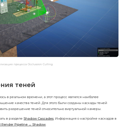
лизация процесса Occlussion Culling
ния теней
ось в реальном времени, а этот процесс являлся наиболее
шение качества теней. Для этого были созданы каскады теней
ановить разрешение теней относительно виртуальной камеры.
нать в разделе
Shadow Cascades
. Информация о настройке каскадов в
l Render Pipeline → Shadow
.