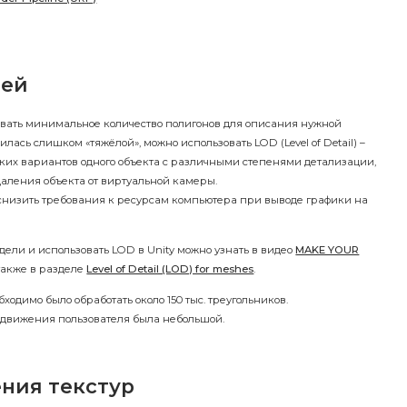
лей
овать минимальное количество полигонов для описания нужной
лась слишком «тяжёлой», можно использовать LOD (Level of Detail) –
ких вариантов одного объекта с различными степенями детализации,
даления объекта от виртуальной камеры.
снизить требования к ресурсам компьютера при выводе графики на
дели и использовать LOD в Unity можно узнать в видео
MAKE YOUR
 также в разделе
Level of Detail (LOD) for meshes
.
одимо было обработать около 150 тыс. треугольников.
едвижения пользователя была небольшой.
ния текстур