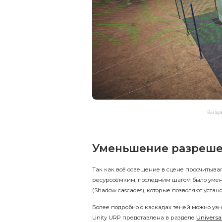
Визуа
Уменьшение разреше
Так как всё освещение в сцене просчитывал
ресурсоёмким, последним шагом было умень
(Shadow cascades), которые позволяют уст
Более подробно о каскадах теней можно уз
Unity URP представлена в разделе
Universa