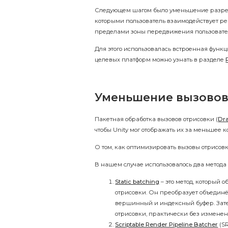
Следующем шагом было уменьшение разрешен
которыми пользователь взаимодействует регу
пределами зоны передвижения пользовате
Для этого использовалась встроенная функци
целевых платформ можно узнать в разделе
Уменьшение вызовов
Пакетная обработка вызовов отрисовки (
Dra
чтобы Unity мог отображать их за меньшее к
О том, как оптимизировать вызовы отрисов
В нашем случае использовалось два метода
Static batching
– это метод, который
отрисовки. Он преобразует объединё
вершинный и индексный буфер. Зате
отрисовки, практически без изменен
Scriptable Render Pipeline Batcher
(SR