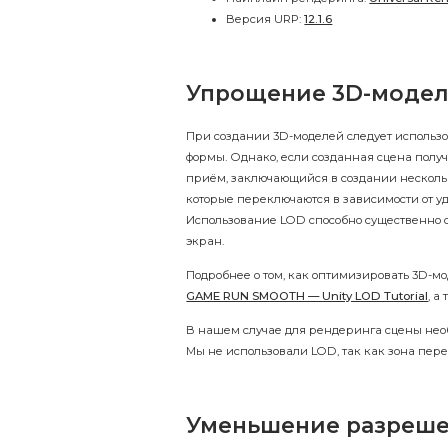
Версия URP:
12.1.6
Упрощение 3D-моде
При создании 3D-моделей следует использ
формы. Однако, если созданная сцена получи
приём, заключающийся в создании несколь
которые переключаются в зависимости от у
Использование LOD способно существенно 
экран.
Подробнее о том, как оптимизировать 3D-мо
GAME RUN SMOOTH — Unity LOD Tutorial
, а
В нашем случае для рендеринга сцены необх
Мы не использовали LOD, так как зона пер
Уменьшение разреше