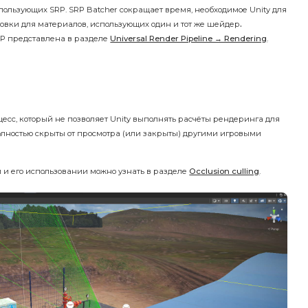
ользующих SRP. SRP Batcher сокращает время, необходимое Unity для
совки для материалов, использующих один и тот же
шейдер
.
RP представлена в разделе
Universal Render Pipeline → Rendering
.
роцесс, который не позволяет Unity выполнять расчёты рендеринга для
полностью скрыты от просмотра (или закрыты) другими игровыми
и и его использовании можно узнать в разделе
Occlusion culling
.