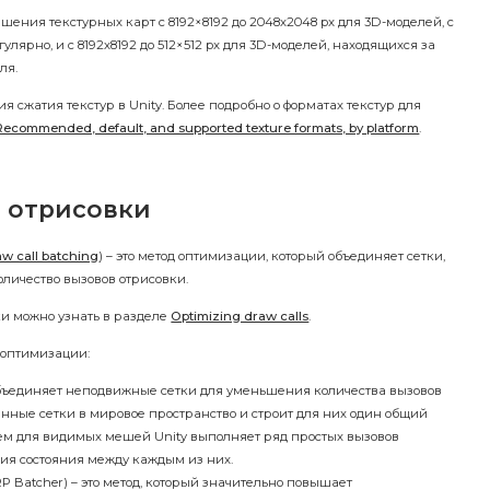
ия текстурных карт с 8192×8192 до 2048х2048 px для 3D-моделей, с
лярно, и с 8192х8192 до 512×512 px для 3D-моделей, находящихся за
ля.
я сжатия текстур в Unity. Более подробно о форматах текстур для
Recommended, default, and supported texture formats, by platform
.
 отрисовки
w call batching
) – это метод оптимизации, который объединяет сетки,
оличество вызовов отрисовки.
ки можно узнать в разделе
Optimizing draw calls
.
 оптимизации:
 объединяет неподвижные сетки для уменьшения количества вызовов
нные сетки в мировое пространство и строит для них один общий
м для видимых мешей Unity выполняет ряд простых вызовов
ия состояния между каждым из них.
P Batcher) – это метод, который значительно повышает