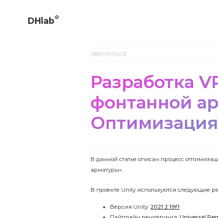
DHlab
ВЕРНУТЬСЯ
Разработка V
фонтанной ар
Оптимизация
В данной статье описан процесс оптимиза
арматуры».
В проекте Unity используются следующие р
Версия Unity:
2021.2.19f1
Пайплайн рендеринга:
Universal Ren